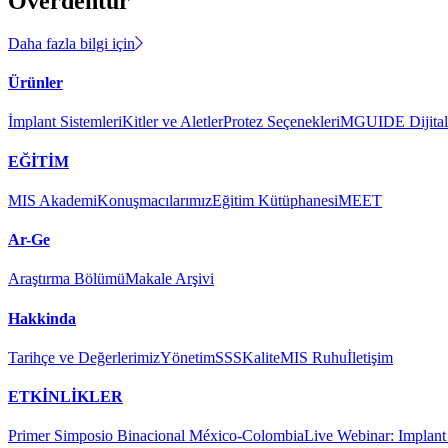
Overdentür
Daha fazla bilgi için
Ürünler
İmplant Sistemleri
Kitler ve Aletler
Protez Seçenekleri
MGUIDE Dijital 
EĞİTİM
MIS Akademi
Konuşmacılarımız
Eğitim Kütüphanesi
MEET
Ar-Ge
Araştırma Bölümü
Makale Arşivi
Hakkinda
Tarihçe ve Değerlerimiz
Yönetim
SSS
Kalite
MIS Ruhu
İletişim
ETKİNLİKLER
Primer Simposio Binacional México-Colombia
Live Webinar: Implant a