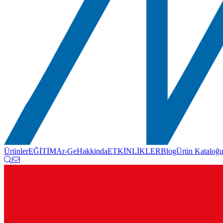
Ürünler
EĞİTİM
Ar-Ge
Hakkinda
ETKİNLİKLER
Blog
Ürün Kataloğ