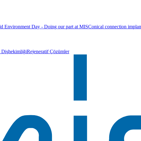
d Environment Day - Doing our part at MIS
Conical connection implan
Dişhekimliği
Rejeneratif Çözümler