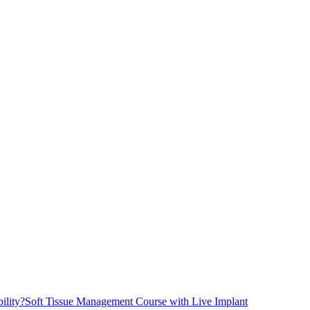
ility?
Soft Tissue Management Course with Live Implant