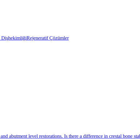
Dişhekimliği
Rejeneratif Çözümler
nd abutment level restorations. Is there a difference in crestal bone stab