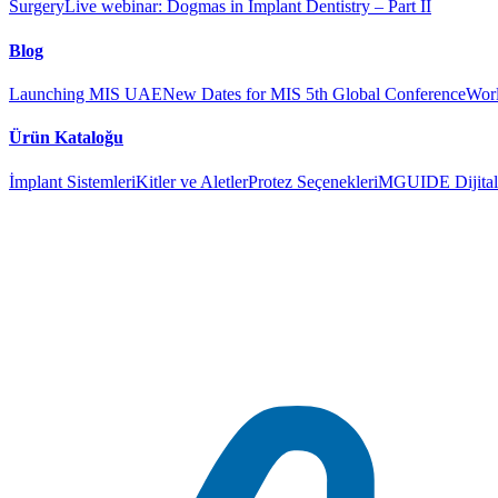
Surgery
Live webinar: Dogmas in Implant Dentistry – Part II
Blog
Launching MIS UAE
New Dates for MIS 5th Global Conference
Worl
Ürün Kataloğu
İmplant Sistemleri
Kitler ve Aletler
Protez Seçenekleri
MGUIDE Dijital 