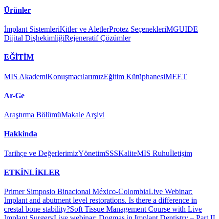
Ürünler
İmplant Sistemleri
Kitler ve Aletler
Protez Seçenekleri
MGUIDE
Soft Tissue Management Course with Live Implant Surgery
Dijital Dişhekimliği
Rejeneratif Çözümler
EĞİTİM
360° Implantology - Marrakech 2022
MIS Akademi
Konuşmacılarımız
Eğitim Kütüphanesi
MEET
Ar-Ge
Araştırma Bölümü
Makale Arşivi
Hakkinda
Tarihçe ve Değerlerimiz
Yönetim
SSS
Kalite
MIS Ruhu
İletişim
ETKİNLİKLER
Primer Simposio Binacional México-Colombia
Live Webinar:
Implant and abutment level restorations. Is there a difference in
crestal bone stability?
Soft Tissue Management Course with Live
Implant Surgery
Live webinar: Dogmas in Implant Dentistry – Part II