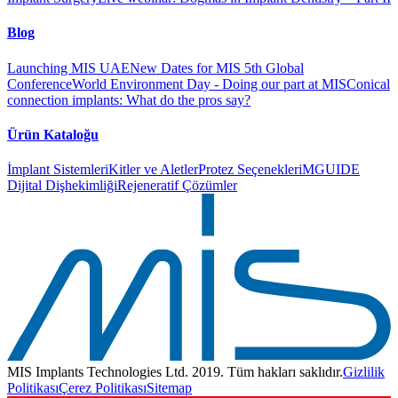
Blog
Launching MIS UAE
New Dates for MIS 5th Global
Conference
World Environment Day - Doing our part at MIS
Conical
connection implants: What do the pros say?
Ürün Kataloğu
İmplant Sistemleri
Kitler ve Aletler
Protez Seçenekleri
MGUIDE
Dijital Dişhekimliği
Rejeneratif Çözümler
MIS Implants Technologies Ltd. 2019. Tüm hakları saklıdır.
Gizlilik
Politikası
Çerez Politikası
Sitemap