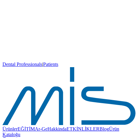
Dental Professionals
|
Patients
Ürünler
EĞİTİM
Ar-Ge
Hakkinda
ETKİNLİKLER
Blog
Ürün
Kataloğu