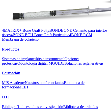
4MATRIX+ Bone Graft Putty
BONDBONE Cemento para injertos
óseos
4BONE BCH Bone Graft Particulate
4BONE RCM
Membrana de colágeno
Productos
Sistemas de implantes
kits e instrumental
Opciones
protésicas
Odontología digital MGUIDE
Soluciones regenerativas
Formación
MIS Academy
Nuestros conferenciantes
Biblioteca de
formación
MEET
I+D
Bibliografía de estudios e investigación
Biblioteca de artículos