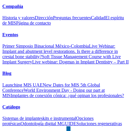
Compañía
Historia y valores
Dirección
Preguntas frecuentes
Calidad
El espíritu
de MIS
Página de contacto
Eventos
Primer Simposio Binacional México-Colombia
Live Webinar:
Implant and abutment level restorations. Is there a difference in
crestal bone stability?
Soft Tissue Management Course with Live
Implant Surgery
Live webinar: Dogmas in Implant Dentistry – Part II
Blog
Launching MIS UAE
New Dates for MIS 5th Global
Conference
World Environment Day - Doing our part at
MIS
Implantes de conexión cónica: ¿qué opinan los profesionales?
Catálogo
Sistemas de implantes
kits e instrumental
Opciones
protésicas
Odontología digital MGUIDE
Soluciones regenerativas