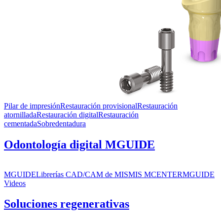
Pilar de impresión
Restauración provisional
Restauración
atornillada
Restauración digital
Restauración
cementada
Sobredentadura
Odontología digital MGUIDE
MGUIDE
Librerías CAD/CAM de MIS
MIS MCENTER
MGUIDE
Videos
Soluciones regenerativas