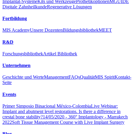
Implantat-Systeme
Kits und Werkzeuge
Prothetikoptionen
MGUIDE
Digitale Zahnheilkunde
Regenerative Lösungen
Fortbildung
MIS Academy
Unsere Dozenten
Bildungsbibliothek
MEET
R&D
Forschungsbibliothek
Artikel Bibliothek
Unternehmen
Geschichte und Werte
Management
FAQs
Qualität
MIS Spirit
Kontakt-
Seite
Events
Primer Simposio Binacional México-Colombia
Live Webinar:
Implant and abutment level restorations. Is there a difference in
crestal bone stability?
14/05/2020 - 360° Implantology - Marrakech
2022
Soft Tissue Management Course with Live Implant Surgery
Blog