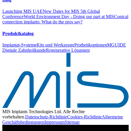
Launching MIS UAE
New Dates for MIS 5th Global
Conference
World Environment Day - Doing our part at MIS
Conical
connection implants: What do the pros say?
Produktkatalog
Implantat-Systeme
Kits und Werkzeuge
Prothetikoptionen
MGUIDE
Digitale Zahnheilkunde
Regenerative Lösungen
MIS Implants Technologies Ltd. Alle Rechte
vorbehalten.
Datenschutz-Richtlinie
Cookies-Richtlinie
Allgemeine
Geschäftsbedingungen
Impressum
Sitemap