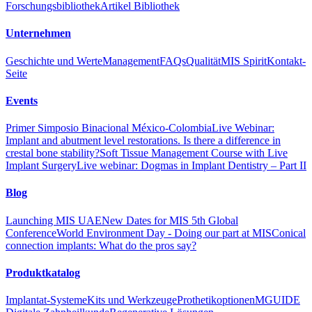
Forschungsbibliothek
Artikel Bibliothek
Unternehmen
Geschichte und Werte
Management
FAQs
Qualität
MIS Spirit
Kontakt-
Seite
Events
Primer Simposio Binacional México-Colombia
Live Webinar:
Implant and abutment level restorations. Is there a difference in
crestal bone stability?
Soft Tissue Management Course with Live
Implant Surgery
Live webinar: Dogmas in Implant Dentistry – Part II
Blog
Launching MIS UAE
New Dates for MIS 5th Global
Conference
World Environment Day - Doing our part at MIS
Conical
connection implants: What do the pros say?
Produktkatalog
Implantat-Systeme
Kits und Werkzeuge
Prothetikoptionen
MGUIDE