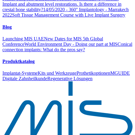
Implant and abutment level restorations. Is there a difference in
crestal bone stability?
14/05/2020 - 360° Implantology - Marrakech
2022
Soft Tissue Management Course with Live Implant Surgery
Blog
Launching MIS UAE
New Dates for MIS 5th Global
Conference
World Environment Day - Doing our part at MIS
Conical
connection implants: What do the pros say?
Produktkatalog
Implantat-Systeme
Kits und Werkzeuge
Prothetikoptionen
MGUIDE
Digitale Zahnheilkunde
Regenerative Lösungen