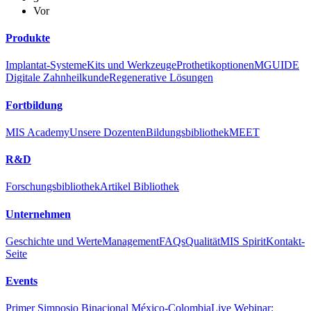
Vor
Produkte
Implantat-Systeme
Kits und Werkzeuge
Prothetikoptionen
MGUIDE
Digitale Zahnheilkunde
Regenerative Lösungen
Fortbildung
MIS Academy
Unsere Dozenten
Bildungsbibliothek
MEET
R&D
Forschungsbibliothek
Artikel Bibliothek
Unternehmen
Geschichte und Werte
Management
FAQs
Qualität
MIS Spirit
Kontakt-
Seite
Events
Primer Simposio Binacional México-Colombia
Live Webinar: