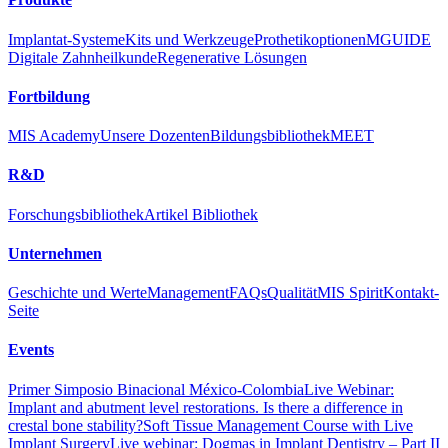
Implantat-Systeme
Kits und Werkzeuge
Prothetikoptionen
MGUIDE
Digitale Zahnheilkunde
Regenerative Lösungen
Fortbildung
MIS Academy
Unsere Dozenten
Bildungsbibliothek
MEET
R&D
Forschungsbibliothek
Artikel Bibliothek
Unternehmen
Geschichte und Werte
Management
FAQs
Qualität
MIS Spirit
Kontakt-
Seite
Events
Primer Simposio Binacional México-Colombia
Live Webinar:
Implant and abutment level restorations. Is there a difference in
crestal bone stability?
Soft Tissue Management Course with Live
Implant Surgery
Live webinar: Dogmas in Implant Dentistry – Part II