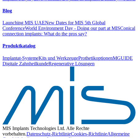
Blog
Launching MIS UAE
New Dates for MIS 5th Global
Conference
World Environment Day - Doing our part at MIS
Conical
connection implants: What do the pros say?
Produktkatalog
Implantat-Systeme
Kits und Werkzeuge
Prothetikoptionen
MGUIDE
Digitale Zahnheilkunde
Regenerative Lösungen
MIS Implants Technologies Ltd. Alle Rechte
vorbehalten.
Datenschutz-Richtlinie
Cookies-Richtlinie
Allgemeine